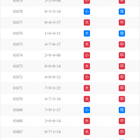
61679
2+2+0=04
小
中
61678
6+5+3=14
小
错
61677
8+4+5=17
大
中
61676
1+6+4=11
大
错
61675
4+7+6=17
大
中
61674
2+0+4=06
小
中
61673
6+0+8=14
大
中
61672
4+8+0=12
小
中
61671
7+9+5=21
大
中
61670
4+7+5=16
大
中
61669
7+9+1=17
小
错
61668
2+6+6=14
大
中
61667
6+7+1=14
大
中