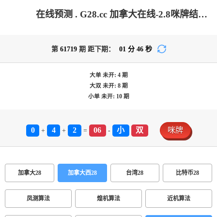
在线预测 . G28.cc 加拿大在线-2.8咪牌结果|加拿大咪牌刮刮结果|加拿大2.8预测开奖分析|加拿大2.8在线开奖结果预测|加拿大pc走势预测|加拿大预测pc2.8咪牌_走势预测咪牌专业数据统计!
第
61719
期 距下期：
01
分
46
秒
大单
未开:
4
期
大双
未开:
8
期
小单
未开:
10
期
0
4
2
06
小
双
咪牌
+
+
=
-
加拿大28
加拿大西28
台湾28
比特币28
凤测算法
煌机算法
近机算法