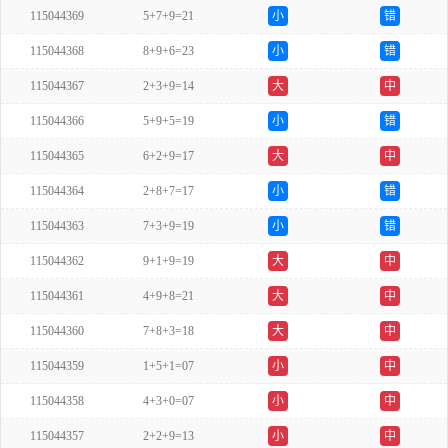
115044369
5+7+9=21
小
错
115044368
8+9+6=23
小
错
115044367
2+3+9=14
大
中
115044366
5+9+5=19
小
错
115044365
6+2+9=17
大
中
115044364
2+8+7=17
小
错
115044363
7+3+9=19
小
错
115044362
9+1+9=19
大
中
115044361
4+9+8=21
大
中
115044360
7+8+3=18
大
中
115044359
1+5+1=07
小
中
115044358
4+3+0=07
小
中
115044357
2+2+9=13
小
中