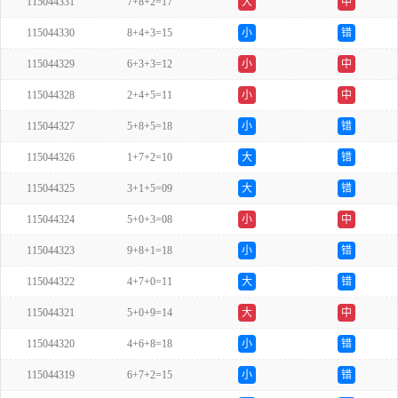
115044331
7+8+2=17
大
中
115044330
8+4+3=15
小
错
115044329
6+3+3=12
小
中
115044328
2+4+5=11
小
中
115044327
5+8+5=18
小
错
115044326
1+7+2=10
大
错
115044325
3+1+5=09
大
错
115044324
5+0+3=08
小
中
115044323
9+8+1=18
小
错
115044322
4+7+0=11
大
错
115044321
5+0+9=14
大
中
115044320
4+6+8=18
小
错
115044319
6+7+2=15
小
错