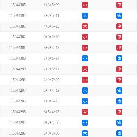
115044305
1+3+5=09
小
中
115044304
3+2+6=11
大
错
115044303
4+5+6=15
大
中
115044302
0+9+1=10
小
中
115044301
3+7+3=13
小
中
115044300
7+6+1=14
小
错
115044299
7+2+8=17
大
中
115044298
2+0+7=09
小
中
115044297
5+4+4=13
大
错
115044296
1+8+6=15
小
错
115044295
6+5+4=15
大
中
115044294
9+7+4=20
小
错
115044293
3+0+3=06
大
错