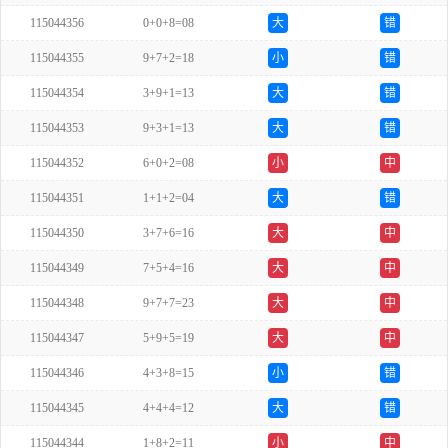
115044356
0+0+8=08
大
错
115044355
9+7+2=18
小
错
115044354
3+9+1=13
大
错
115044353
9+3+1=13
大
错
115044352
6+0+2=08
小
中
115044351
1+1+2=04
大
错
115044350
3+7+6=16
大
中
115044349
7+5+4=16
大
中
115044348
9+7+7=23
大
中
115044347
5+9+5=19
大
中
115044346
4+3+8=15
小
错
115044345
4+4+4=12
大
错
115044344
1+8+2=11
小
中