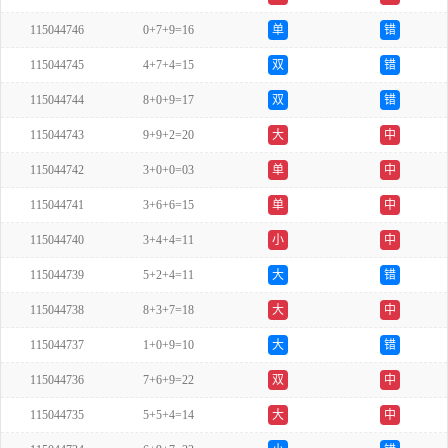
115044746
0+7+9=16
单
错
115044745
4+7+4=15
双
错
115044744
8+0+9=17
双
错
115044743
9+9+2=20
大
中
115044742
3+0+0=03
单
中
115044741
3+6+6=15
单
中
115044740
3+4+4=11
小
中
115044739
5+2+4=11
大
错
115044738
8+3+7=18
大
中
115044737
1+0+9=10
大
错
115044736
7+6+9=22
双
中
115044735
5+5+4=14
大
中