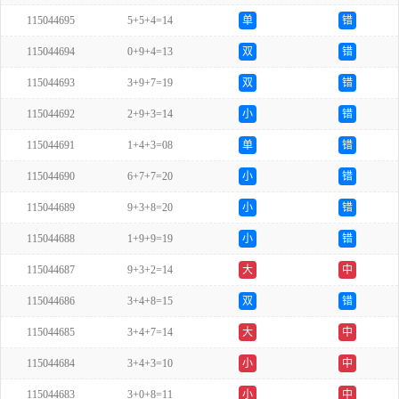
115044695
5+5+4=14
单
错
115044694
0+9+4=13
双
错
115044693
3+9+7=19
双
错
115044692
2+9+3=14
小
错
115044691
1+4+3=08
单
错
115044690
6+7+7=20
小
错
115044689
9+3+8=20
小
错
115044688
1+9+9=19
小
错
115044687
9+3+2=14
大
中
115044686
3+4+8=15
双
错
115044685
3+4+7=14
大
中
115044684
3+4+3=10
小
中
115044683
3+0+8=11
小
中