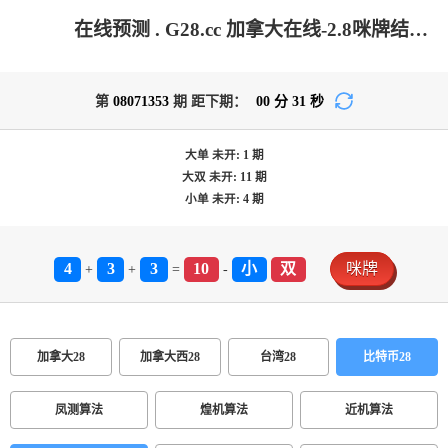
在线预测 . G28.cc 加拿大在线-2.8咪牌结果|加拿大咪牌刮刮结果|加拿大2.8预测开奖分析|加拿大2.8在线开奖结果预测|加拿大pc走势预测|加拿大预测pc2.8咪牌_走势预测咪牌专业数据统计!
第
08071353
期 距下期：
00
分
31
秒
大单
未开:
1
期
大双
未开:
11
期
小单
未开:
4
期
4
3
3
10
小
双
咪牌
+
+
=
-
加拿大28
加拿大西28
台湾28
比特币28
凤测算法
煌机算法
近机算法