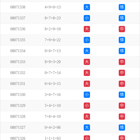
08071338
4+9+0=13
大
错
08071337
8+7+8=23
小
错
08071336
8+2+9=19
大
中
08071335
7+9+6=22
小
错
08071334
0+6+7=13
大
错
08071333
8+9+3=20
大
中
08071332
0+7+7=14
大
中
08071331
6+6+3=15
大
中
08071330
3+6+7=16
小
错
08071329
5+4+1=10
小
中
08071328
7+8+4=19
大
中
08071327
0+4+2=06
大
错
08071326
1+1+1=03
小
中