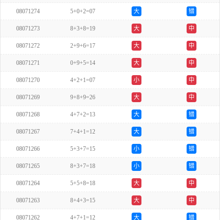
08071274
5+0+2=07
大
错
08071273
8+3+8=19
大
中
08071272
2+9+6=17
大
中
08071271
0+9+5=14
大
中
08071270
4+2+1=07
小
中
08071269
9+8+9=26
大
中
08071268
4+7+2=13
大
错
08071267
7+4+1=12
大
错
08071266
5+3+7=15
小
错
08071265
8+3+7=18
小
错
08071264
5+5+8=18
大
中
08071263
8+4+3=15
大
中
08071262
4+7+1=12
大
错