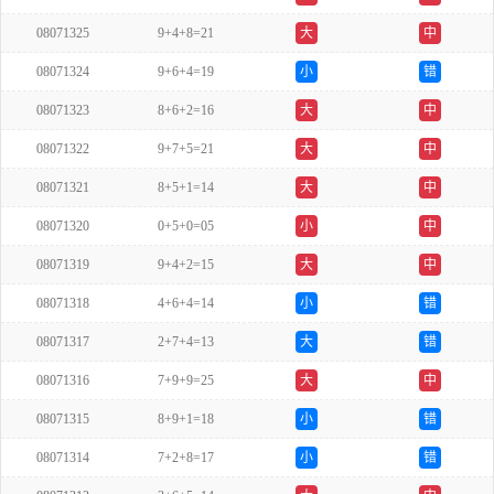
08071325
9+4+8=21
大
中
08071324
9+6+4=19
小
错
08071323
8+6+2=16
大
中
08071322
9+7+5=21
大
中
08071321
8+5+1=14
大
中
08071320
0+5+0=05
小
中
08071319
9+4+2=15
大
中
08071318
4+6+4=14
小
错
08071317
2+7+4=13
大
错
08071316
7+9+9=25
大
中
08071315
8+9+1=18
小
错
08071314
7+2+8=17
小
错