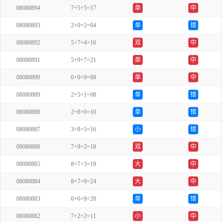
08080894
7+5+5=17
单
中
08080893
2+0+2=04
单
错
08080892
5+7+4=16
双
中
08080891
5+9+7=21
单
中
08080890
0+0+9=09
单
中
08080889
2+5+1=08
单
错
08080888
2+8+0=10
单
错
08080887
3+8+5=16
小
错
08080886
7+9+2=18
双
中
08080885
8+7+3=18
大
中
08080884
8+7+9=24
大
中
08080883
6+6+8=20
单
错
08080882
7+2+2=11
小
中