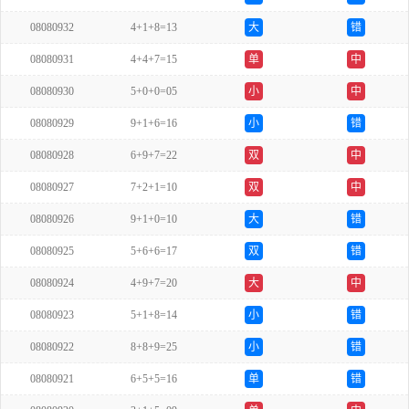
08080932
4+1+8=13
大
错
08080931
4+4+7=15
单
中
08080930
5+0+0=05
小
中
08080929
9+1+6=16
小
错
08080928
6+9+7=22
双
中
08080927
7+2+1=10
双
中
08080926
9+1+0=10
大
错
08080925
5+6+6=17
双
错
08080924
4+9+7=20
大
中
08080923
5+1+8=14
小
错
08080922
8+8+9=25
小
错
08080921
6+5+5=16
单
错