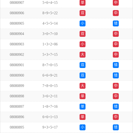
08080907
5+6+4=15
单
中
08080906
8+9+5=22
双
中
08080905
4+5+5=14
小
错
08080904
3+0+7=10
双
中
08080903
1+3+2=06
小
中
08080902
5+3+7=15
大
中
08080901
8+7+0=15
双
错
08080900
6+6+9=21
双
错
08080899
7+8+0=15
大
中
08080898
3+6+2=11
单
中
08080897
1+8+7=16
单
错
08080896
6+6+1=13
单
中
08080895
9+3+5=17
小
错