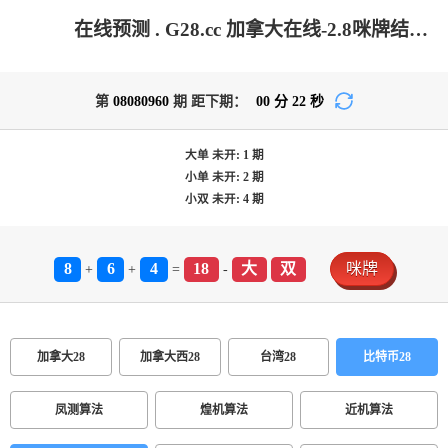
在线预测 . G28.cc 加拿大在线-2.8咪牌结果|加拿大咪牌刮刮结果|加拿大2.8预测开奖分析|加拿大2.8在线开奖结果预测|加拿大pc走势预测|加拿大预测pc2.8咪牌_走势预测咪牌专业数据统计!
第
08080960
期 距下期：
00
分
22
秒
大单
未开:
1
期
小单
未开:
2
期
小双
未开:
4
期
8
6
4
18
大
双
咪牌
+
+
=
-
加拿大28
加拿大西28
台湾28
比特币28
凤测算法
煌机算法
近机算法