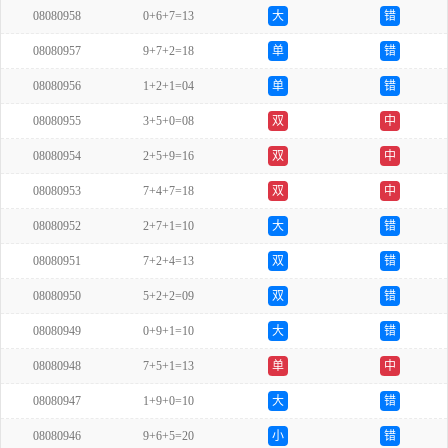
08080958
0+6+7=13
大
错
08080957
9+7+2=18
单
错
08080956
1+2+1=04
单
错
08080955
3+5+0=08
双
中
08080954
2+5+9=16
双
中
08080953
7+4+7=18
双
中
08080952
2+7+1=10
大
错
08080951
7+2+4=13
双
错
08080950
5+2+2=09
双
错
08080949
0+9+1=10
大
错
08080948
7+5+1=13
单
中
08080947
1+9+0=10
大
错
08080946
9+6+5=20
小
错