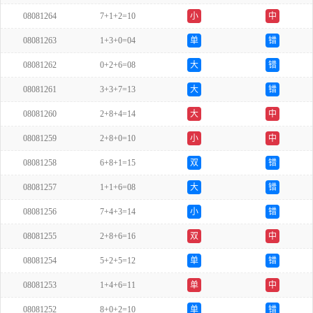
08081264
7+1+2=10
小
中
08081263
1+3+0=04
单
错
08081262
0+2+6=08
大
错
08081261
3+3+7=13
大
错
08081260
2+8+4=14
大
中
08081259
2+8+0=10
小
中
08081258
6+8+1=15
双
错
08081257
1+1+6=08
大
错
08081256
7+4+3=14
小
错
08081255
2+8+6=16
双
中
08081254
5+2+5=12
单
错
08081253
1+4+6=11
单
中
08081252
8+0+2=10
单
错