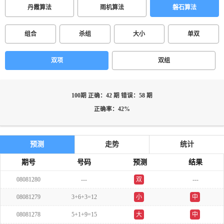
丹霞算法
雨机算法
磐石算法
组合
杀组
大小
单双
双项
双组
100期 正确：42 期 错误：58 期
正确率：42%
预测
走势
统计
期号
号码
预测
结果
08081280
---
双
---
08081279
3+6+3=12
小
中
08081278
5+1+9=15
大
中