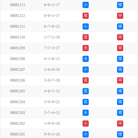
08081213
6+9+2=17
小
错
08081212
8+8+1=17
单
中
08081211
8+7+8=23
小
错
08081210
1+7+2=10
双
中
08081209
7+7+3=17
大
中
08081208
4+1+8=13
大
错
08081207
2+6+8=16
小
错
08081206
3+8+7=18
双
中
08081205
4+8+1=13
双
错
08081204
3+9+9=21
双
错
08081203
2+7+4=13
大
错
08081202
1+9+0=10
小
中
08081201
9+9+2=20
小
错