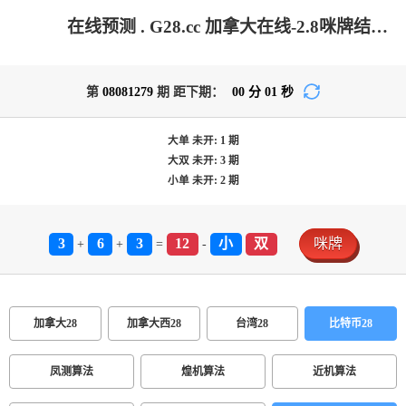
在线预测 . G28.cc 加拿大在线-2.8咪牌结果|加拿大咪牌刮刮结果|加拿大2.8预测开奖分析|加拿大2.8在线开奖结果预测|加拿大pc走势预测|加拿大预测pc2.8咪牌_走势预测咪牌专业数据统计!
第
08081279
期 距下期：
00
分
01
秒
大单
未开:
1
期
大双
未开:
3
期
小单
未开:
2
期
3
6
3
12
小
双
咪牌
+
+
=
-
加拿大28
加拿大西28
台湾28
比特币28
凤测算法
煌机算法
近机算法