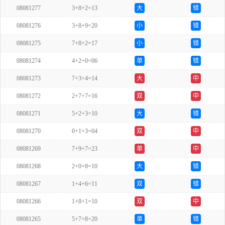
08081277
3+8+2=13
大
错
08081276
3+8+9=20
小
错
08081275
7+8+2=17
小
错
08081274
4+2+0=06
单
错
08081273
7+3+4=14
大
中
08081272
2+7+7=16
双
中
08081271
5+2+3=10
大
错
08081270
0+1+3=04
双
中
08081269
7+9+7=23
单
中
08081268
2+0+8=10
大
错
08081267
1+4+6=11
双
错
08081266
1+8+1=10
双
中
08081265
5+7+8=20
单
错