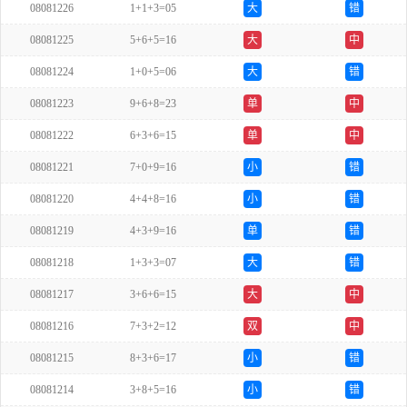
08081226
1+1+3=05
大
错
08081225
5+6+5=16
大
中
08081224
1+0+5=06
大
错
08081223
9+6+8=23
单
中
08081222
6+3+6=15
单
中
08081221
7+0+9=16
小
错
08081220
4+4+8=16
小
错
08081219
4+3+9=16
单
错
08081218
1+3+3=07
大
错
08081217
3+6+6=15
大
中
08081216
7+3+2=12
双
中
08081215
8+3+6=17
小
错
08081214
3+8+5=16
小
错