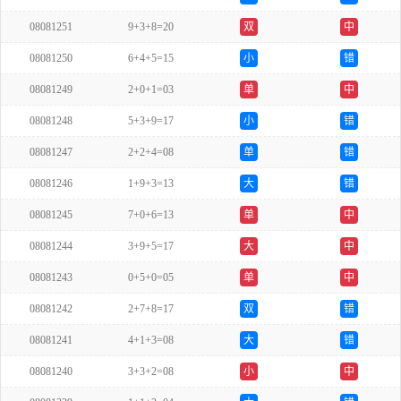
08081251
9+3+8=20
双
中
08081250
6+4+5=15
小
错
08081249
2+0+1=03
单
中
08081248
5+3+9=17
小
错
08081247
2+2+4=08
单
错
08081246
1+9+3=13
大
错
08081245
7+0+6=13
单
中
08081244
3+9+5=17
大
中
08081243
0+5+0=05
单
中
08081242
2+7+8=17
双
错
08081241
4+1+3=08
大
错
08081240
3+3+2=08
小
中