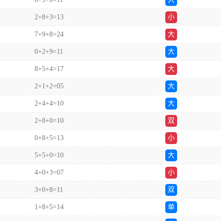
2+8+3=13
小
7+9+8=24
大
0+2+9=11
大
8+5+4=17
大
2+1+2=05
大
2+4+4=10
大
2+8+0=10
双
0+8+5=13
小
5+5+0=10
大
4+0+3=07
小
3+0+8=11
双
1+8+5=14
单