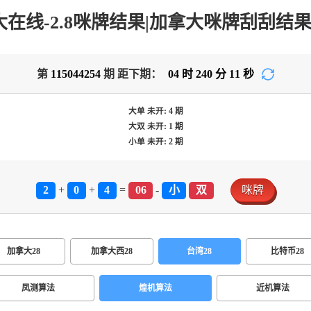
第
115044254
期 距下期：
04
时
240
分
11
秒
大单
未开:
4
期
大双
未开:
1
期
小单
未开:
2
期
2
+
0
+
4
=
06
-
小
双
咪牌
加拿大28
加拿大西28
台湾28
比特币28
凤测算法
煌机算法
近机算法