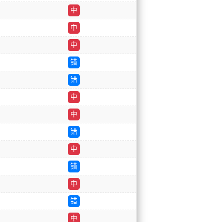
中
中
中
错
错
中
中
错
中
错
中
错
中