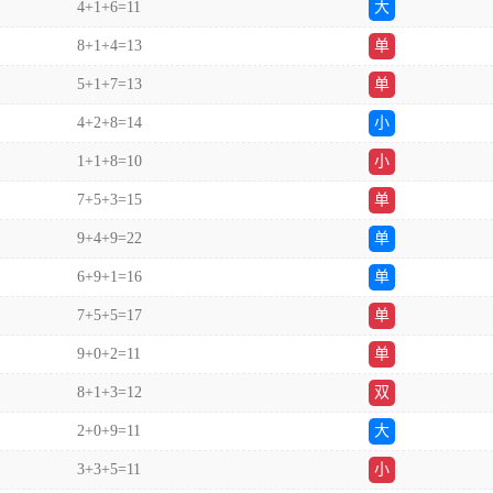
4+1+6=11
大
8+1+4=13
单
5+1+7=13
单
4+2+8=14
小
1+1+8=10
小
7+5+3=15
单
9+4+9=22
单
6+9+1=16
单
7+5+5=17
单
9+0+2=11
单
8+1+3=12
双
2+0+9=11
大
3+3+5=11
小