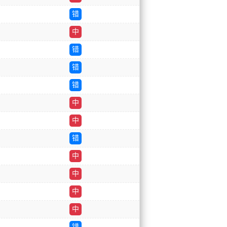
错
中
错
错
错
中
中
错
中
中
中
中
错