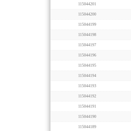
115044201
115044200
115044199
115044198
115044197
115044196
115044195
115044194
115044193
115044192
115044191
115044190
115044189