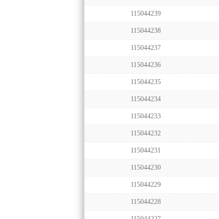
115044239
115044238
115044237
115044236
115044235
115044234
115044233
115044232
115044231
115044230
115044229
115044228
115044227