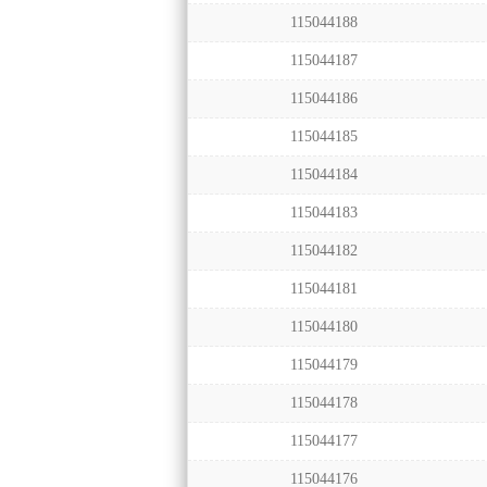
115044188
115044187
115044186
115044185
115044184
115044183
115044182
115044181
115044180
115044179
115044178
115044177
115044176